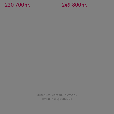
220 700
249 800
тг.
тг.
Интернет-магазин бытовой
техники и сувениров
+7 727 317 04 50