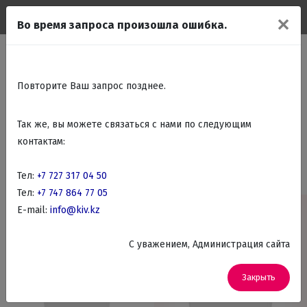
✕
Во время запроса произошла ошибка.
ая
Каталог
Крупно бытовая техника
Посудомоечные машины
Фильтр товаров
Hansa посудомоечные
Повторите Ваш запрос позднее.
машины
Так же, вы можете связаться с нами по следующим
контактам:
По названию
Фильтр
Тел:
+7 727 317 04 50
Тел:
+7 747 864 77 05
E-mail:
info@kiv.kz
АКЦИЯ
C уважением, Администрация сайта
Закрыть