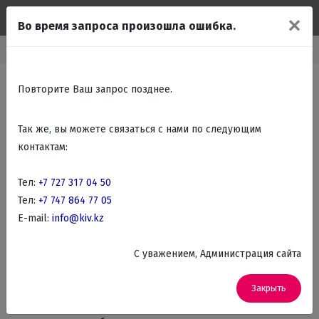
✕
Во время запроса произошла ошибка.
Главная
О компании
Повторите Ваш запрос позднее.
Так же, вы можете связаться с нами по следующим
KIV.kz — техника и товары для
контактам:
дома. Помогаем выбрать с 2005
года
Тел:
+7 727 317 04 50
Тел:
+7 747 864 77 05
E-mail:
info@kiv.kz
Не уверены, какую технику выбрать? Боитесь
переплатить или купить то, что быстро выйдет из
C уважением, Администрация сайта
строя?
Мы в KIV.kz с 2005 года каждый день помогаем людям
Закрыть
разобраться и выбрать нормально — без лишних