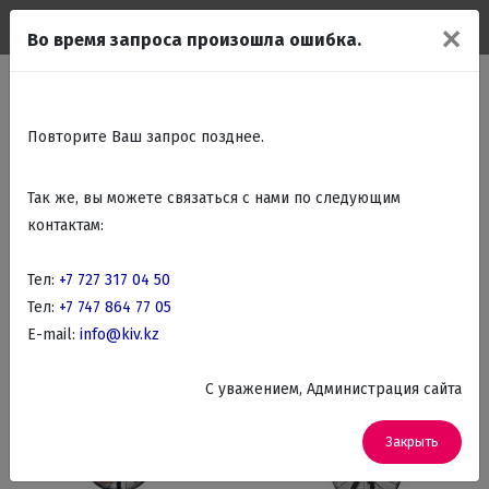
✕
Во время запроса произошла ошибка.
Главная
Каталог
Фильтр товаров
Климатическая техника
Повторите Ваш запрос позднее.
Так же, вы можете связаться с нами по следующим
Вентиляторы
Водонагреватели
контактам:
Воздухоочистители и увлажнители воздуха
Кондиционеры
Тел:
Обогревательные приборы
+7 727 317 04 50
Тел:
+7 747 864 77 05
E-mail:
info@kiv.kz
По названию
Фильтр
C уважением, Администрация сайта
Закрыть