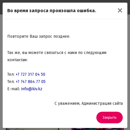
✕
Во время запроса произошла ошибка.
Главная
Каталог
Фильтр товаров
Аудио, Видео, Телевизоры,
Повторите Ваш запрос позднее.
DVD
Так же, вы можете связаться с нами по следующим
контактам:
Телевизоры
Домашние кинотеатры
Тел:
+7 727 317 04 50
DVD и Blu-Ray проигрыватели
Аудиотехника
Тел:
+7 747 864 77 05
E-mail:
info@kiv.kz
По названию
Фильтр
C уважением, Администрация сайта
Закрыть