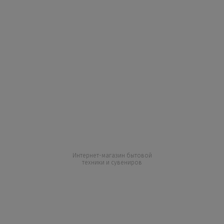
Интернет-магазин бытовой
техники и сувениров
+7 727 317 04 50
+7 747 864 77 05
Все контакты