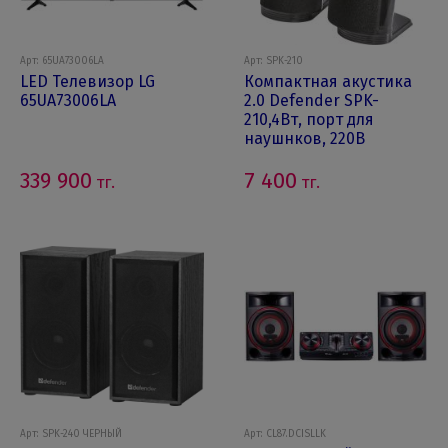
Арт: 65UA73006LA
Арт: SPK-210
LED Телевизор LG
Компактная акустика
65UA73006LA
2.0 Defender SPK-
210,4Вт, порт для
наушнков, 220В
339 900
7 400
тг.
тг.
Арт: SPK-240 ЧЕРНЫЙ
Арт: CL87.DCISLLK