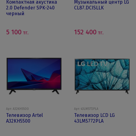
Компактная акустика
Музыкальный центр LG
2.0 Defender SPK-240
CL87.DCISLLK
черный
5 100
152 400
тг.
тг.
Арт: A32KH5500
Арт: 43LM5772PLA
Телевизор Artel
Телевизор LCD LG
A32KH5500
43LM5772PLA