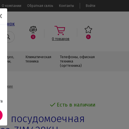
О компании
Обратная связь
Контакты
Войти
✕
звонок
0
0
0
товаров
, Видео,
Климатическая
Телефоны, офисная
изоры,
техника
техника
(оргтехника)
ы узкие
та
Есть в наличии
ая посудомоечная