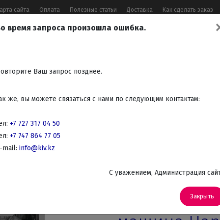
арта сайта
Оплата
Полезные статьи
Доставка
Как сделать заказ
о время запроса произошла ошибка.
17 04 50
,
+7 747 864 77 05
,
Заказать 
Все контакты
овторите Ваш запрос позднее.
Встраиваемая
Крупно
Мелко
Красота,
Аудио
ак же, вы можете связаться с нами по следующим контактам:
бытовая
бытовая
бытовая
здоровье
Телев
техника
техника
техника
DVD
ел:
+7 727 317 04 50
ел:
+7 747 864 77 05
страиваемые посудомоечные машины
-mail:
info@kiv.kz
Встраиваемые посудомоечные машин
C уважением, Администрация сай
Артикул: ZIM428KH
Встраиваем
Закрыть