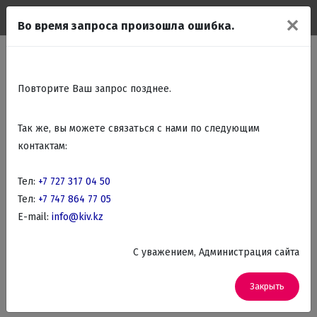
✕
Во время запроса произошла ошибка.
Главная
Статьи
Техника различных брендов
Фильтр товаров
Faber бытовая техника
Повторите Ваш запрос позднее.
Так же, вы можете связаться с нами по следующим
контактам:
По названию
Фильтр
Тел:
+7 727 317 04 50
Тел:
+7 747 864 77 05
E-mail:
info@kiv.kz
C уважением, Администрация сайта
Закрыть