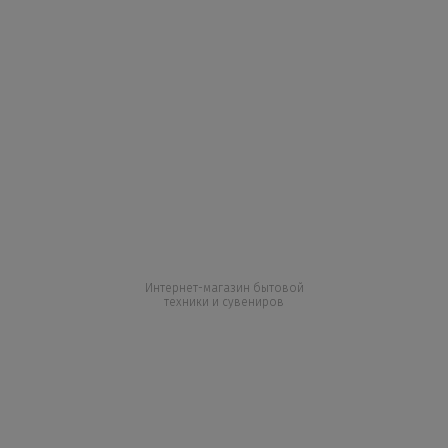
Интернет-магазин бытовой
техники и сувениров
+7 727 317 04 50
+7 747 864 77 05
Все контакты