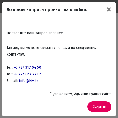
✕
Во время запроса произошла ошибка.
талог
Встраиваемая бытовая техника
Встраиваемые поверхности
Фильтр товаров
Zigmund&Shtain
Повторите Ваш запрос позднее.
встраиваемые варочные
Так же, вы можете связаться с нами по следующим
панели
контактам:
Тел:
+7 727 317 04 50
По названию
Фильтр
Тел:
+7 747 864 77 05
E-mail:
info@kiv.kz
По данным критериям товаров не найдено.
Измените критерии фильтра.
C уважением, Администрация сайта
Закрыть