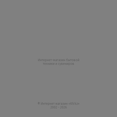
Интернет-магазин бытовой
техники и сувениров
+7 727 317 04 50
+7 747 864 77 05
Все контакты
© Интернет магазин «KIV.kz»
2002 - 2026