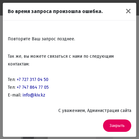
✕
Во время запроса произошла ошибка.
Главная
Статьи
Техника различных брендов
Фильтр товаров
Zigmund&Shtain Бытовая
Повторите Ваш запрос позднее.
техника
Так же, вы можете связаться с нами по следующим
контактам:
По названию
Фильтр
Тел:
+7 727 317 04 50
Тел:
+7 747 864 77 05
E-mail:
info@kiv.kz
C уважением, Администрация сайта
Закрыть