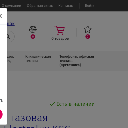
О компании
Обратная связь
Контакты
Войти
✕
звонок
0
0
0
товаров
, Видео,
Климатическая
Телефоны, офисная
изоры,
техника
техника
(оргтехника)
та
Есть в наличии
я газовая