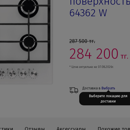
поверхность
64362 W
287 500
тг.
284 200
тг.
* Цена актуальна на 07.08.2026г.
Доставка в
Выбрать
Выберите локацию для
доставки
стики
Отзывы
Аксессуары
Похожие то