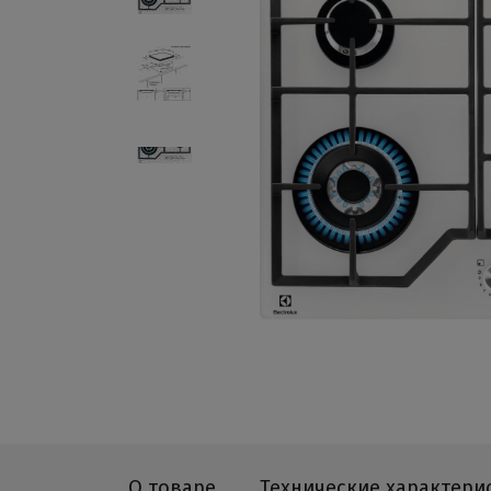
О товаре
Технические характери