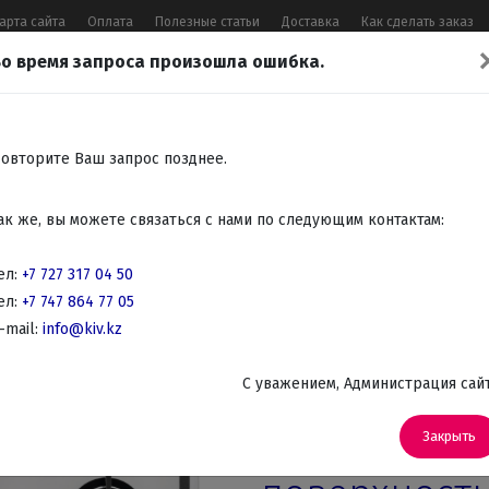
арта сайта
Оплата
Полезные статьи
Доставка
Как сделать заказ
о время запроса произошла ошибка.
17 04 50
,
+7 747 864 77 05
,
Заказать 
Все контакты
овторите Ваш запрос позднее.
Встраиваемая
Крупно
Мелко
Красота,
Аудио
ак же, вы можете связаться с нами по следующим контактам:
бытовая
бытовая
бытовая
здоровье
Телев
техника
техника
техника
DVD
ел:
+7 727 317 04 50
ел:
+7 747 864 77 05
страиваемые поверхности
-mail:
info@kiv.kz
Встраиваемые Газовые варочные панели
C уважением, Администрация сай
Артикул: KGG 64362 W
Встраиваема
Закрыть