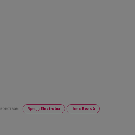
войствам:
Бренд:
Electrolux
Цвет:
Белый