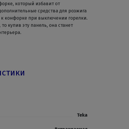
орке, который избавит от
дополнительные средства для розжига
а к конфорке при выключении горелки.
то купив эту панель, она станет
нтерьера.
истики
Teka