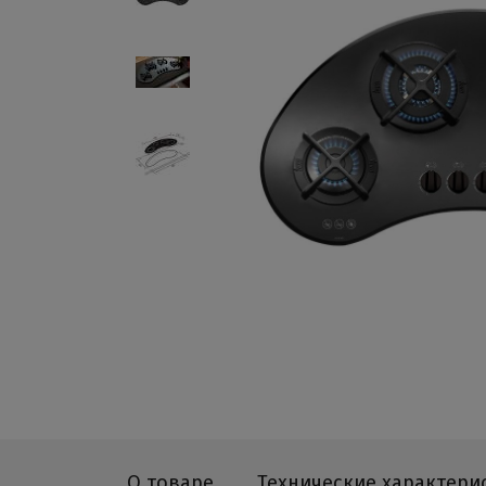
О товаре
Технические характери