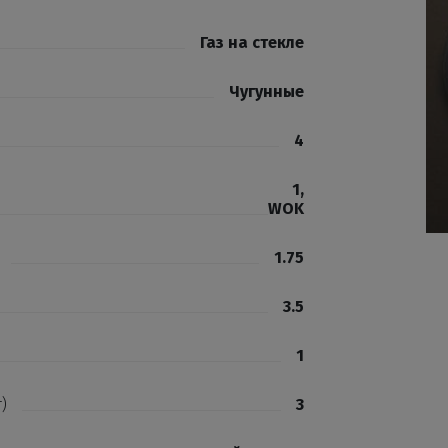
Газ на стекле
Чугунные
4
1
,
WOK
1.75
3.5
1
)
3