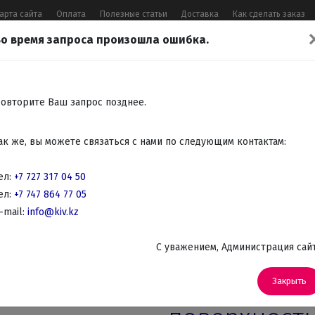
арта сайта
Оплата
Полезные статьи
Доставка
Как сделать заказ
о время запроса произошла ошибка.
17 04 50
,
+7 747 864 77 05
,
Заказать 
Все контакты
овторите Ваш запрос позднее.
Встраиваемая
Крупно
Мелко
Красота,
Аудио
ак же, вы можете связаться с нами по следующим контактам:
бытовая
бытовая
бытовая
здоровье
Телев
техника
техника
техника
DVD
ел:
+7 727 317 04 50
ел:
+7 747 864 77 05
страиваемые поверхности
-mail:
info@kiv.kz
Встраиваемые Газовые варочные панели
C уважением, Администрация сай
Артикул: VR 90 4G AI AL TR CI
Встраиваема
Закрыть