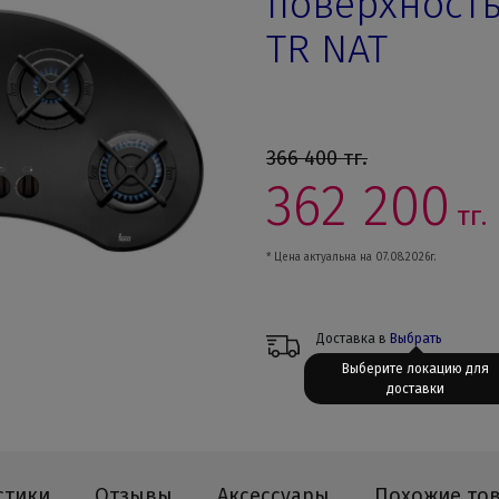
поверхность 
TR NAT
366 400
тг.
362 200
тг.
* Цена актуальна на 07.08.2026г.
Доставка в
Выбрать
Выберите локацию для
доставки
стики
Отзывы
Аксессуары
Похожие то