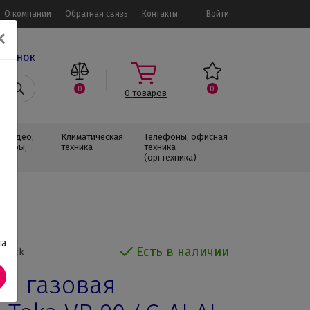
О компании
Обратная связь
Контакты
Войти
✕
звонок
0
0
0
товаров
, Видео,
Климатическая
Телефоны, офисная
изоры,
техника
техника
(оргтехника)
та
Есть в наличии
 Black
я газовая