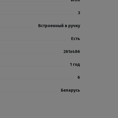
3
Встроенный в ручку
Есть
261х486
1 год
6
Беларусь