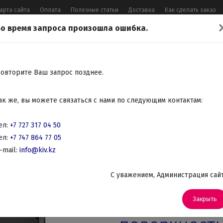
арта сайта
Оплата
Полезные статьи
Доставка
Как сделать заказ
о время запроса произошла ошибка.
17 04 50
,
+7 747 864 77 05
,
Заказать 
Все контакты
овторите Ваш запрос позднее.
Встраиваемая
Крупно
Мелко
Красота,
Аудио
ак же, вы можете связаться с нами по следующим контактам:
бытовая
бытовая
бытовая
здоровье
Телев
техника
техника
техника
DVD
ел:
+7 727 317 04 50
ел:
+7 747 864 77 05
страиваемые поверхности
-mail:
info@kiv.kz
Встраиваемые Газовые варочные панели
C уважением, Администрация сай
Артикул: ПВГ 2001
Встраиваема
Закрыть