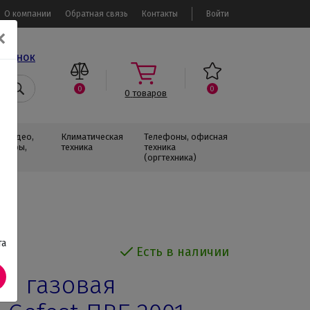
О компании
Обратная связь
Контакты
Войти
✕
звонок
0
0
0
товаров
, Видео,
Климатическая
Телефоны, офисная
изоры,
техника
техника
(оргтехника)
та
Есть в наличии
я газовая