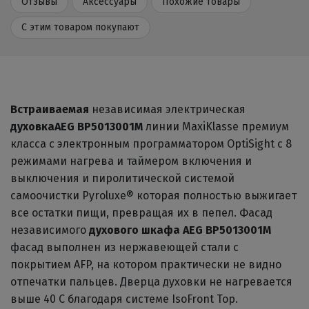
Отзывы
Аксессуары
Похожие товары
С этим товаром покупают
Встраиваемая
независимая электрическая
духовка
AEG BP5013001M
линии MaxiKlasse премиум
класса с электронным программатором OptiSight с 8
режимами нагрева и таймером включения и
выключения и пиролитической системой
самоочистки Pyroluxe® которая полностью выжигает
все остатки пищи, превращая их в пепел. Фасад
независимого
духового шкафа AEG BP5013001M
фасад выполнен из нержавеющей стали с
покрытием AFP, на котором практически не видно
отпечатки пальцев. Дверца духовки не нагревается
выше 40 C благодаря системе IsoFront Top.