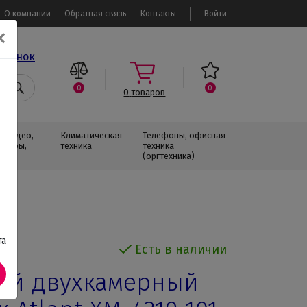
О компании
Обратная связь
Контакты
Войти
✕
звонок
0
0
0
товаров
, Видео,
Климатическая
Телефоны, офисная
изоры,
техника
техника
(оргтехника)
та
Есть в наличии
ый двухкамерный