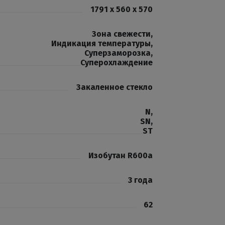
1791 x 560 x 570
Зона свежести
,
Индикация температуры
,
Суперзаморозка
,
Суперохлаждение
Закаленное стекло
N
,
SN
,
ST
Изобутан R600a
3 года
62