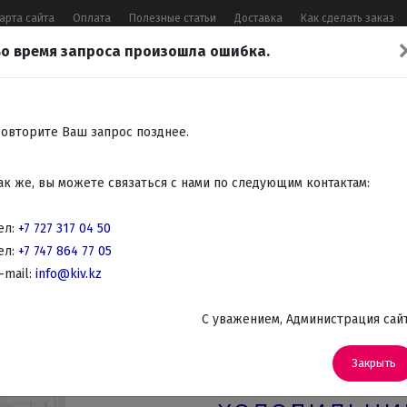
арта сайта
Оплата
Полезные статьи
Доставка
Как сделать заказ
о время запроса произошла ошибка.
17 04 50
,
+7 747 864 77 05
,
Заказать 
Все контакты
овторите Ваш запрос позднее.
Встраиваемая
Крупно
Мелко
Красота,
Аудио
ак же, вы можете связаться с нами по следующим контактам:
бытовая
бытовая
бытовая
здоровье
Телев
техника
техника
техника
DVD
ел:
+7 727 317 04 50
ел:
+7 747 864 77 05
страиваемые холодильники
-mail:
info@kiv.kz
Встраиваемые 2-х камерные холодильники
C уважением, Администрация сай
Артикул: ХМ-4319-101
Встраиваем
Закрыть