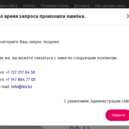
арта сайта
Оплата
Полезные статьи
Доставка
Как сделать заказ
о время запроса произошла ошибка.
17 04 50
,
+7 747 864 77 05
,
Заказать 
Все контакты
овторите Ваш запрос позднее.
Встраиваемая
Крупно
Мелко
Красота,
Аудио
ак же, вы можете связаться с нами по следующим контактам:
бытовая
бытовая
бытовая
здоровье
Телев
техника
техника
техника
DVD
ел:
+7 727 317 04 50
ел:
+7 747 864 77 05
еватели
-mail:
info@kiv.kz
C уважением, Администрация сай
Артикул: PRO R 80 H
Водонагрева
Закрыть