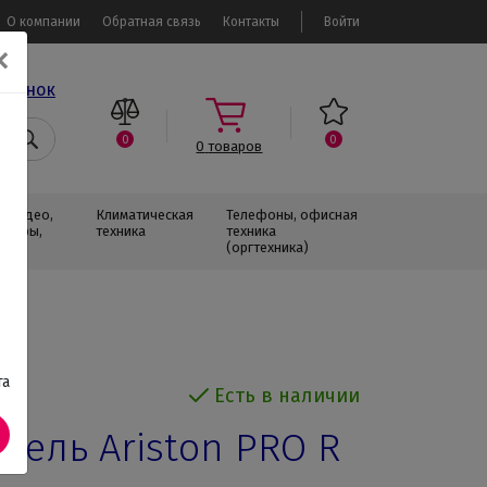
О компании
Обратная связь
Контакты
Войти
✕
звонок
0
0
0
товаров
, Видео,
Климатическая
Телефоны, офисная
изоры,
техника
техника
(оргтехника)
та
Есть в наличии
тель Ariston PRO R