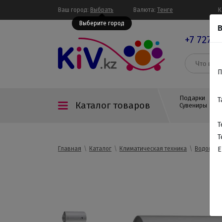
Ваш город:
Выбрать
Валюта:
Тенге
К
Выберите город
В
+7 727 3
П
Подарки
Т
Каталог товаров
Сувениры
Т
Т
Главная
Каталог
Климатическая техника
Водонагр
E