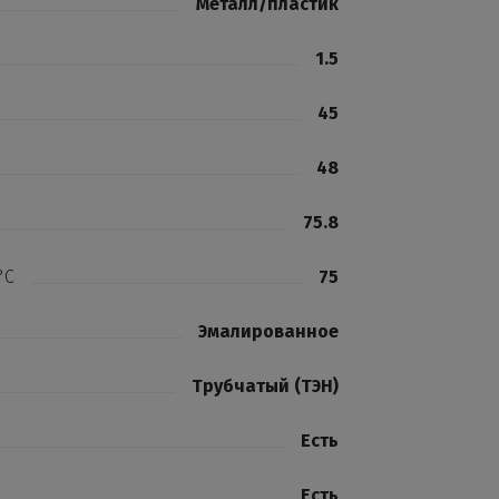
Металл/пластик
1.5
45
48
75.8
°С
75
Эмалированное
Трубчатый (ТЭН)
Есть
Есть