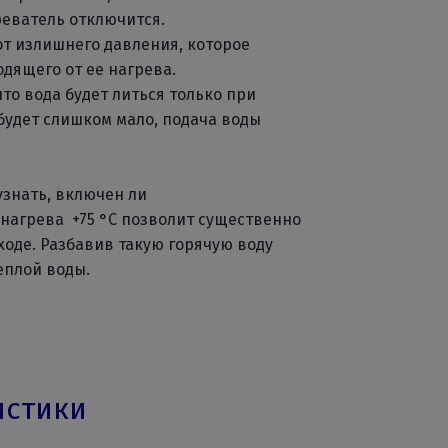
реватель отключится.
т излишнего давления, которое
дящего от ее нагрева.
то вода будет литься только при
будет слишком мало, подача воды
знать, включен ли
нагрева +75 °С позволит существенно
ходе. Разбавив такую горячую воду
еплой воды.
истики