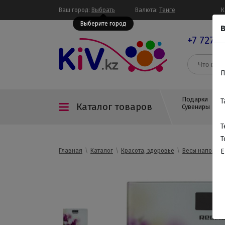
Ваш город:
Выбрать
Валюта:
Тенге
К
Выберите город
В
+7 727 3
П
Подарки
Т
Каталог товаров
Сувениры
Т
Т
Главная
Каталог
Красота, здоровье
Весы напольн
E