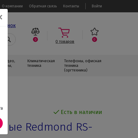
О компании
Обратная связь
Контакты
Войти
✕
звонок
0
0
0
товаров
, Видео,
Климатическая
Телефоны, офисная
изоры,
техника
техника
(оргтехника)
та
Есть в наличии
ьные Redmond RS-