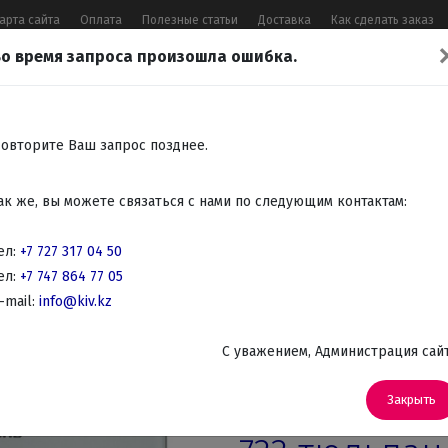
арта сайта
Оплата
Полезные статьи
Доставка
Как сделать заказ
о время запроса произошла ошибка.
17 04 50
,
+7 747 864 77 05
,
Заказать 
Все контакты
овторите Ваш запрос позднее.
Встраиваемая
Крупно
Мелко
Красота,
Аудио
ак же, вы можете связаться с нами по следующим контактам:
бытовая
бытовая
бытовая
здоровье
Телев
техника
техника
техника
DVD
ел:
+7 727 317 04 50
ел:
+7 747 864 77 05
ые
-mail:
info@kiv.kz
C уважением, Администрация сай
Артикул: RS-733 (тюльпан)
Весы напол
Закрыть