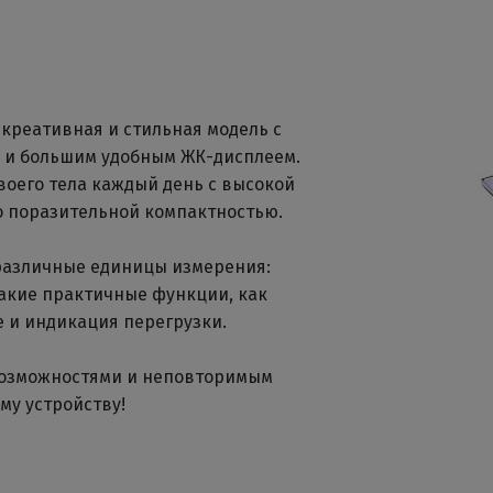
 креативная и стильная модель с
а и большим удобным ЖК-дисплеем.
оего тела каждый день с высокой
о поразительной компактностью.
различные единицы измерения:
такие практичные функции, как
 и индикация перегрузки.
озможностями и неповторимым
му устройству!