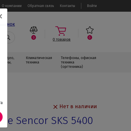
О компании
Обратная связь
Контакты
Войти
✕
звонок
0
0
0
товаров
, Видео,
Климатическая
Телефоны, офисная
изоры,
техника
техника
(оргтехника)
та
Нет в наличии
ые Sencor SKS 5400