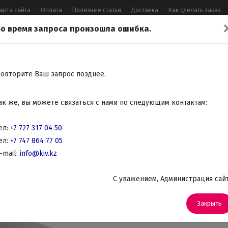
арта сайта
Оплата
Полезные статьи
Доставка
Как сделать заказ
о время запроса произошла ошибка.
17 04 50
,
+7 747 864 77 05
,
Заказать 
Все контакты
овторите Ваш запрос позднее.
Встраиваемая
Крупно
Мелко
Красота,
Аудио
ак же, вы можете связаться с нами по следующим контактам:
бытовая
бытовая
бытовая
здоровье
Телев
техника
техника
техника
DVD
ел:
+7 727 317 04 50
ел:
+7 747 864 77 05
ехника для кухни
-mail:
info@kiv.kz
Весы кухонные
C уважением, Администрация сай
Артикул: SKS 5400
Весы кухонн
Закрыть