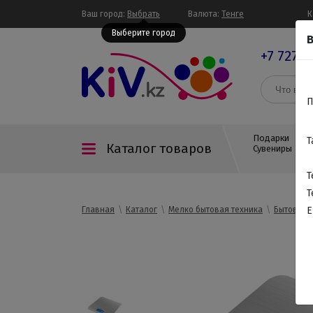
Ваш город:
Выбрать
Валюта:
Тенге
К
Выберите город
В
+7 727 3
П
Подарки
Т
Каталог товаров
Сувениры
Т
Т
Главная
Каталог
Мелко бытовая техника
Бытовая т
E