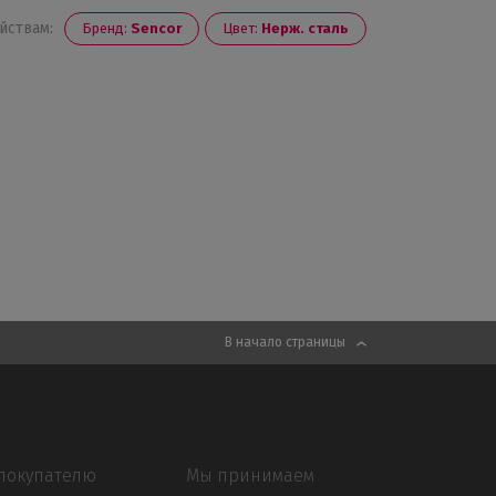
йствам:
Бренд:
Sencor
Цвет:
Нерж. сталь
В начало страницы
покупателю
Мы принимаем