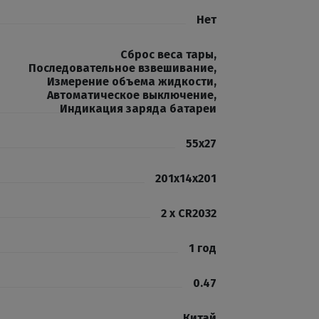
Нет
Сброс веса тары
,
Последовательное взвешивание
,
Измерение объема жидкости
,
Автоматическое выключение
,
Индикация заряда батареи
55х27
201х14х201
2 х CR2032
1 год
0.47
Китай