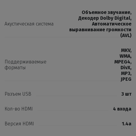
Объемное звучание
,
Декодер Dolby Digital
,
Акустическая система
Автоматическое
выравнивание громкости
(AVL)
MKV
,
WMA
,
Поддерживаемые
MPEG4
,
форматы
DivX
,
MP3
,
JPEG
Разъем USB
3 шт
Кол-во HDMI
4 входа
Версия HDMI
1.4а