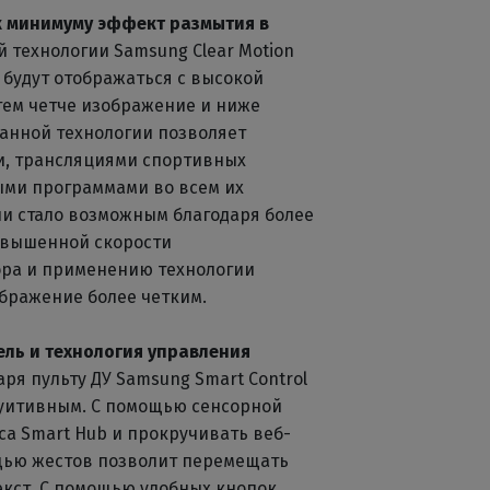
 к минимуму эффект размытия в
 технологии Samsung Clear Motion
 будут отображаться с высокой
тем четче изображение и ниже
анной технологии позволяет
, трансляциями спортивных
ми программами во всем их
и стало возможным благодаря более
овышенной скорости
ра и применению технологии
ображение более четким.
ель и технология управления
аря пульту ДУ Samsung Smart Control
туитивным. С помощью сенсорной
а Smart Hub и прокручивать веб-
щью жестов позволит перемещать
екст. С помощью удобных кнопок