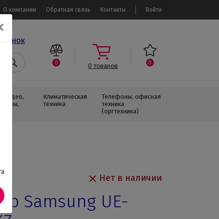
О компании
Обратная связь
Контакты
Войти
✕
звонок
0
0
0
товаров
, Видео,
Климатическая
Телефоны, офисная
изоры,
техника
техника
(оргтехника)
та
Нет в наличии
ор Samsung UE-