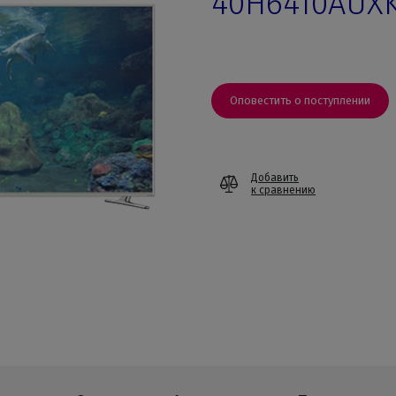
40H6410AUX
Оповестить о поступлении
Добавить
к сравнению