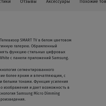
стики
Отзывы
Аксессуары
Похожие то
Телевизор SMART TV в белом цветовом
тинную галерею. Обрамленный
лнять функцию стильных цифровых
 White с панели приложений Samsung.
хнология сегментированного
ие более ярким и впечатляющим, с
ми белыми тонами. Функция усиления
о изображения и дает возможность в
хнология Samsung Micro Dimming
произведения.