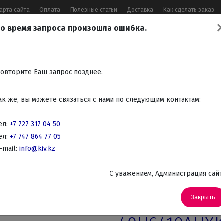
арта сайта
Оплата
Полезные статьи
Доставка
Как сделать заказ
о время запроса произошла ошибка.
17 04 50
,
+7 747 864 77 05
,
Заказать 
Все контакты
овторите Ваш запрос позднее.
Встраиваемая
Крупно
Мелко
Красота,
Аудио
ак же, вы можете связаться с нами по следующим контактам:
бытовая
бытовая
бытовая
здоровье
Телев
техника
техника
техника
DVD
ел:
+7 727 317 04 50
ел:
+7 747 864 77 05
елевизоры
-mail:
info@kiv.kz
C уважением, Администрация сай
Артикул: UE-40H6410AUXKZ
LED-телевиз
Закрыть