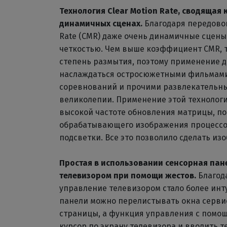
Технология Clear Motion Rate, сводящая
динамичных сценах.
Благодаря передовой
Rate (CMR) даже очень динамичные сцены
четкостью. Чем выше коэффициент CMR, 
степень размытия, поэтому применение д
наслаждаться остросюжетными фильмами
соревнований и прочими развлекательны
великолепии. Применение этой технологи
высокой частоте обновления матрицы, п
обрабатывающего изображения процессо
подсветки. Все это позволило сделать из
Простая в использовании сенсорная пан
телевизором при помощи жестов.
Благод
управление телевизором стало более ин
панели можно перелистывать окна сервис
страницы, а функция управления с помо
курсор по экрану телевизора и вводить т