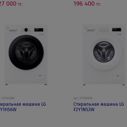
27 000
196 400
тг.
тг.
: F2Y1HS6W
Арт: F2Y1NS3W
тиральная машина LG
Стиральная машина LG
2Y1HS6W
F2Y1NS3W