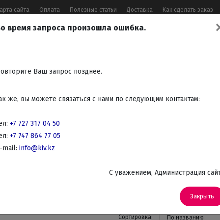
арта сайта
Оплата
Полезные статьи
Доставка
Как сделать заказ
о время запроса произошла ошибка.
17 04 50
,
+7 747 864 77 05
,
Заказать 
Все контакты
овторите Ваш запрос позднее.
Встраиваемая
Крупно
Мелко
Красота,
Аудио
ак же, вы можете связаться с нами по следующим контактам:
бытовая
бытовая
бытовая
здоровье
Телев
техника
техника
техника
DVD
ел:
+7 727 317 04 50
ел:
+7 747 864 77 05
ные машины
-mail:
info@kiv.kz
Фронтальные cтиральные машины
узкие от 36 до 45 см
C уважением, Администрация сай
(27)
Закрыть
Сортировка:
По названию