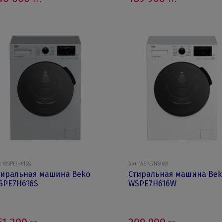
: WSPE7H616S
Арт: WSPE7H616W
тиральная машина Beko
Стиральная машина Bek
SPE7H616S
WSPE7H616W