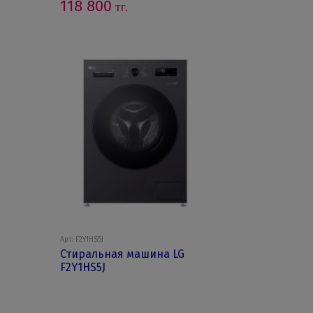
118 800
тг.
Арт: F2Y1HS5J
Стиральная машина LG
F2Y1HS5J