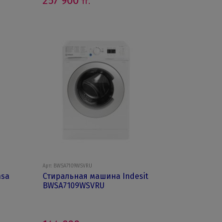
257 900
тг.
Арт: BWSA7109WSVRU
nsa
Стиральная машина Indesit
BWSA7109WSVRU