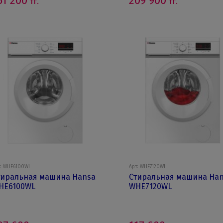
51 200
209 900
тг.
тг.
т: WHE6100WL
Арт: WHE7120WL
тиральная машина Hansa
Стиральная машина Ha
HE6100WL
WHE7120WL