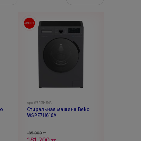
АКЦИЯ
Арт: WSPE7H616A
o
Стиральная машина Beko
WSPE7H616A
185 000
тг.
181 200
тг.