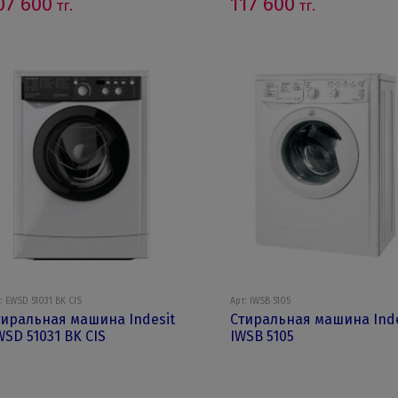
07 600
117 600
тг.
тг.
: EWSD 51031 BK CIS
Арт: IWSB 5105
тиральная машина Indesit
Стиральная машина Inde
SD 51031 BK CIS
IWSB 5105