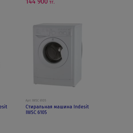
144 900
тг.
Арт: IWSC 6105
sit
Стиральная машина Indesit
IWSC 6105