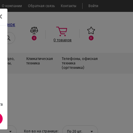
О компании
Обратная связь
Контакты
Войти
✕
звонок
0
0
0
товаров
, Видео,
Климатическая
Телефоны, офисная
изоры,
техника
техника
(оргтехника)
та
Кол-во на странице:
По 20 шт.