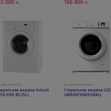
12 000
100 800
тг.
тг.
: IWSD 6105 B(CIS).L
Арт: LWM06010WIDSMALL
тиральная машина Indesit
Стиральная машина LEX
SD 6105 B(CIS).L
LWM06010WIDSMALL