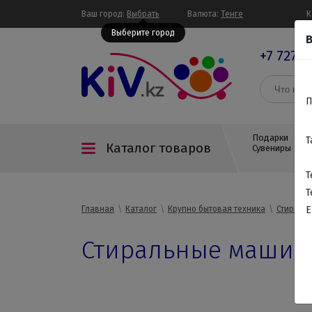
Ваш город:
Выбрать
Валюта:
Тенге
К
Выберите город
В
+7 727 3
П
Подарки
Т
Каталог товаров
Сувениры
Т
Т
Главная
Каталог
Крупно бытовая техника
Стираль
E
Стиральные машины 