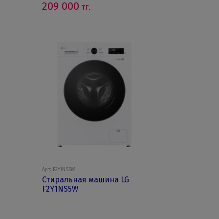
209 000
тг.
Арт: F2Y1NS5W
Стиральная машина LG
F2Y1NS5W