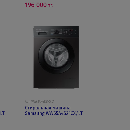
196 000
тг.
Арт: WW65AK4S21CXLT
Стиральная машина
LT
Samsung WW65A4S21CX/LT