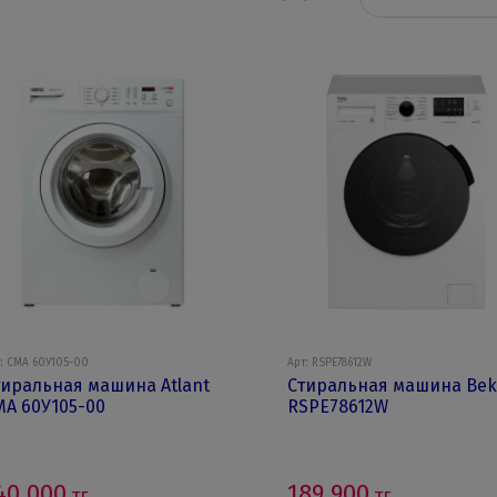
: СМА 60У105-00
Арт: RSPE78612W
тиральная машина Atlant
Стиральная машина Bek
МА 60У105-00
RSPE78612W
40 000
189 900
тг.
тг.