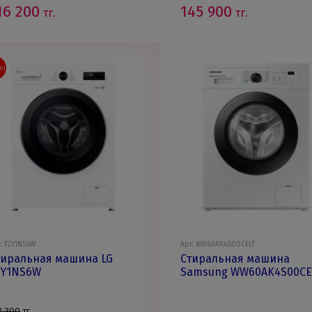
16 200
145 900
тг.
тг.
ИЯ
: F2Y1NS6W
Арт: WW60AK4S00CELT
тиральная машина LG
Стиральная машина
2Y1NS6W
Samsung WW60AK4S00CE
3 300
тг.