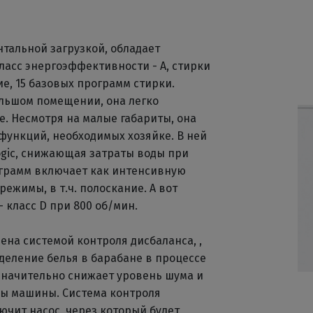
нтальной загрузкой, обладает
ласс энергоэффективности - А, стирки
е, 15 базовых программ стирки.
ольшом помещении, она легко
е. Несмотря на малые габариты, она
ункций, необходимых хозяйке. В ней
ogic, снижающая затраты воды при
ограмм включает как интенсивную
ежимы, в т.ч. полоскание. А вот
класс D при 800 об/мин.
ена системой контроля дисбаланса, ,
деление белья в барабане в процессе
значительно снижает уровень шума и
бы машины. Система контроля
чит насос, через который будет