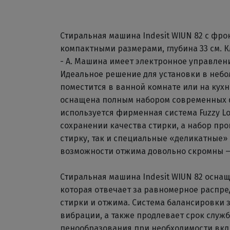
Стиральная машина Indesit WIUN 82 с фро
компактными размерами, глубина 33 см. К
- А. Машина имеет электронное управлени
Идеальное решение для установки в неб
поместится в ванной комнате или на кухн
оснащена полным набором современных ф
используется фирменная система Fuzzy L
сохранении качества стирки, а набор пр
стирку, так и специальные «деликатные» р
возможности отжима довольно скромны — 
Стиральная машина Indesit WIUN 82 оснащ
которая отвечает за равномерное распре
стирки и отжима. Система балансировки 
вибрации, а также продлевает срок служ
пенообразования при необходимости вклю