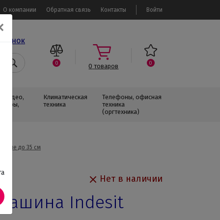
О компании
Обратная связь
Контакты
Войти
✕
звонок
0
0
0
товаров
, Видео,
Климатическая
Телефоны, офисная
изоры,
техника
техника
(оргтехника)
узкие до 35 см
та
Нет в наличии
машина Indesit