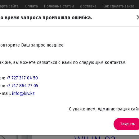
арта сайта
Оплата
Полезные статьи
Доставка
Как сделать заказ
о время запроса произошла ошибка.
17 04 50
,
+7 747 864 77 05
,
Заказать 
Все контакты
овторите Ваш запрос позднее.
Встраиваемая
Крупно
Мелко
Красота,
Аудио
ак же, вы можете связаться с нами по следующим контактам:
бытовая
бытовая
бытовая
здоровье
Телев
техника
техника
техника
DVD
ел:
+7 727 317 04 50
ел:
+7 747 864 77 05
ные машины
-mail:
info@kiv.kz
Фронтальные cтиральные машины
Стиральные машины супер 
C уважением, Администрация сай
Артикул: WIUN 82
Стиральная 
Закрыть