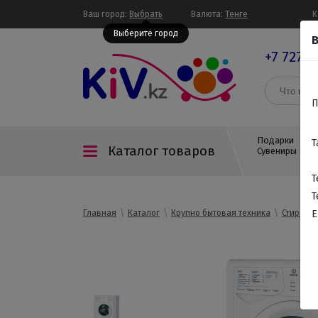
Ваш город:
Выбрать
Валюта:
Тенге
К
Выберите город
В
+7 727 3
П
Подарки
Т
Каталог товаров
Сувениры
Т
Т
Главная
Каталог
Крупно бытовая техника
Стираль
E