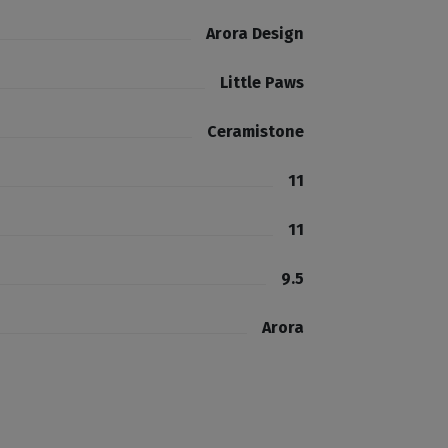
Arora Design
Little Paws
Ceramistone
11
11
9.5
Arora