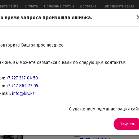
арта сайта
Оплата
Полезные статьи
Доставка
Как сделать заказ
о время запроса произошла ошибка.
17 04 50
,
+7 747 864 77 05
,
Заказать 
Все контакты
овторите Ваш запрос позднее.
Встраиваемая
Крупно
Мелко
Красота,
Аудио
ак же, вы можете связаться с нами по следующим контактам:
бытовая
бытовая
бытовая
здоровье
Телев
техника
техника
техника
DVD
ел:
+7 727 317 04 50
ел:
+7 747 864 77 05
отных
-mail:
info@kiv.kz
C уважением, Администрация сай
Артикул: 350 - Tarquin
Статуэтка с
Закрыть