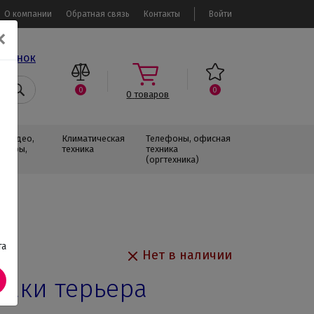
О компании
Обратная связь
Контакты
Войти
✕
звонок
0
0
0
товаров
, Видео,
Климатическая
Телефоны, офисная
изоры,
техника
техника
(оргтехника)
та
Нет в наличии
обаки терьера