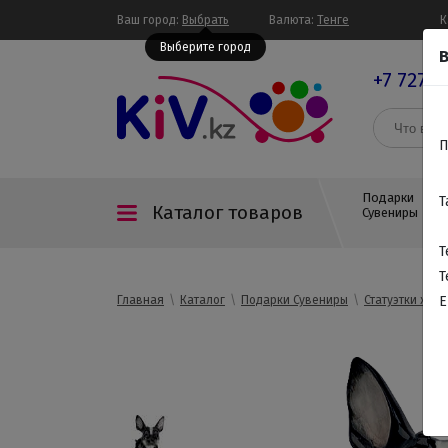
Ваш город:
Выбрать
Валюта:
Тенге
К
Выберите город
В
+7 727 3
П
Подарки
Т
Каталог товаров
Сувениры
Т
Т
Главная
Каталог
Подарки Сувениры
Статуэтки жив
E