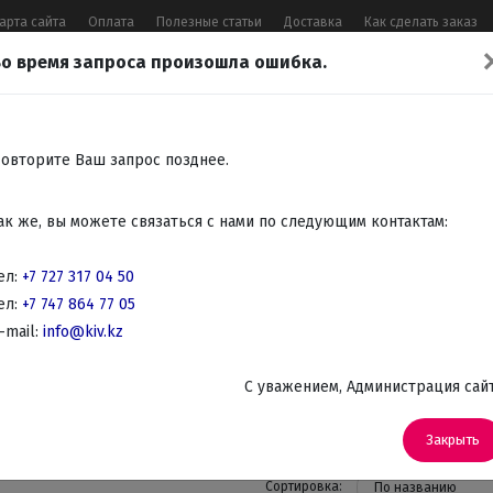
арта сайта
Оплата
Полезные статьи
Доставка
Как сделать заказ
о время запроса произошла ошибка.
17 04 50
,
+7 747 864 77 05
,
Заказать 
Все контакты
овторите Ваш запрос позднее.
Встраиваемая
Крупно
Мелко
Красота,
Аудио
ак же, вы можете связаться с нами по следующим контактам:
бытовая
бытовая
бытовая
здоровье
Телев
техника
техника
техника
DVD
ел:
+7 727 317 04 50
ел:
+7 747 864 77 05
страиваемые духовые шкафы
-mail:
info@kiv.kz
е духовые шкафы
C уважением, Администрация сай
(22)
Закрыть
Сортировка:
По названию