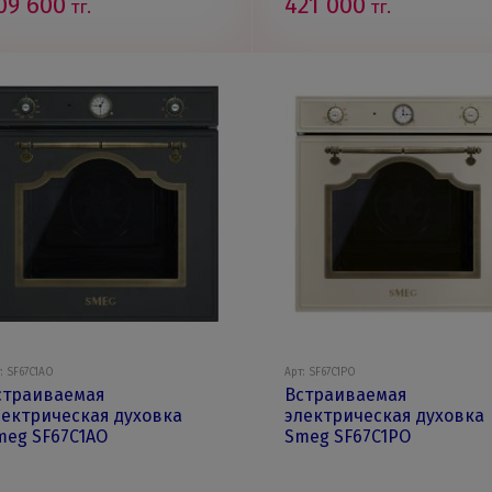
09 600
421 000
тг.
тг.
: SF67C1AO
Арт: SF67C1PO
страиваемая
Встраиваемая
лектрическая духовка
электрическая духовка
meg SF67C1AO
Smeg SF67C1PO