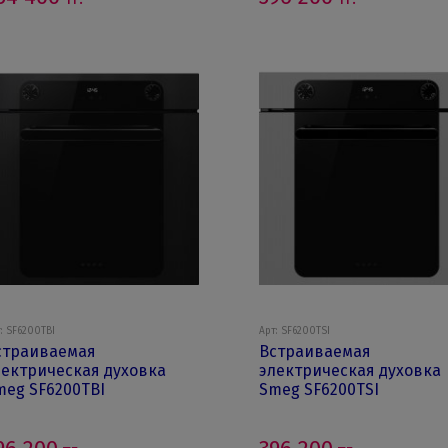
: SF6200TBI
Арт: SF6200TSI
страиваемая
Встраиваемая
лектрическая духовка
электрическая духовка
meg SF6200TBI
Smeg SF6200TSI