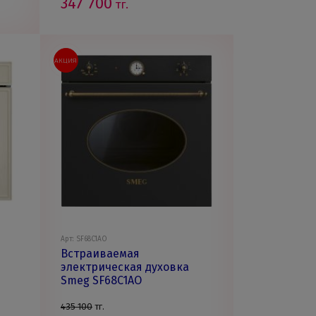
347 700
тг.
АКЦИЯ
Арт: SF68C1AO
Встраиваемая
электрическая духовка
Smeg SF68C1AO
435 100
тг.