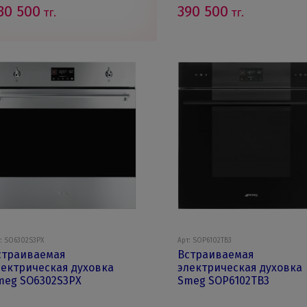
30 500
390 500
тг.
тг.
: SO6302S3PX
Арт: SOP6102TB3
страиваемая
Встраиваемая
лектрическая духовка
электрическая духовка
meg SO6302S3PX
Smeg SOP6102TB3