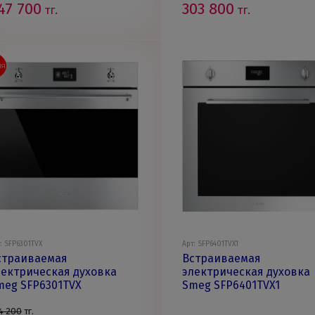
47 700
303 800
тг.
тг.
ИЯ
: SFP6301TVX
Арт: SFP6401TVX1
страиваемая
Встраиваемая
лектрическая духовка
электрическая духовка
meg SFP6301TVX
Smeg SFP6401TVX1
4 200
тг.