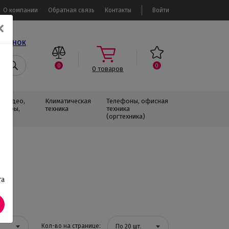
О компании
Обратная связь
Контакты
Войти
✕
звонок
0
0
0
товаров
, Видео,
Климатическая
Телефоны, офисная
изоры,
техника
техника
(оргтехника)
та
Кол-во на странице:
По 20 шт.