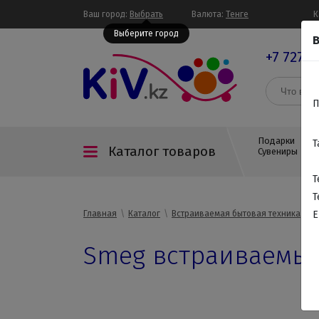
Ваш город:
Выбрать
Валюта:
Тенге
К
Выберите город
В
+7 727 3
П
Подарки
Т
Каталог товаров
Сувениры
Т
Т
Главная
Каталог
Встраиваемая бытовая техника
В
E
Smeg встраиваемы