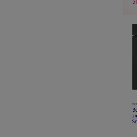
5
Арт
В
э
S