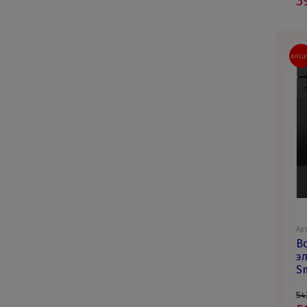
3
АКЦ
Арт
В
э
S
54