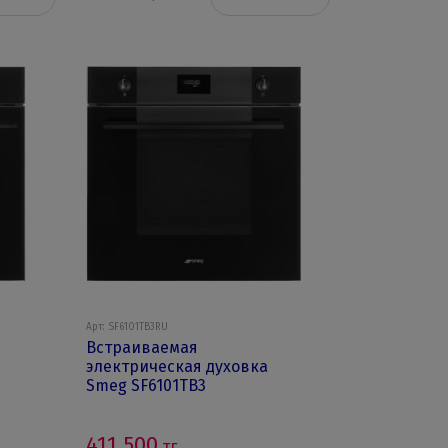
Арт: SF6101TB3RU
Встраиваемая
электрическая духовка
Smeg SF6101TB3
411 500
тг.