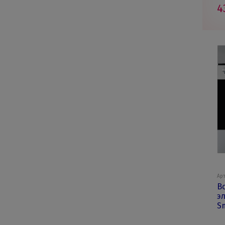
4
Арт
В
э
S