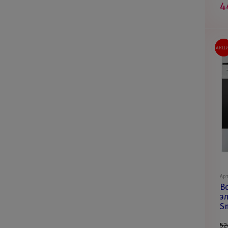
4
АКЦ
Арт
В
э
S
52