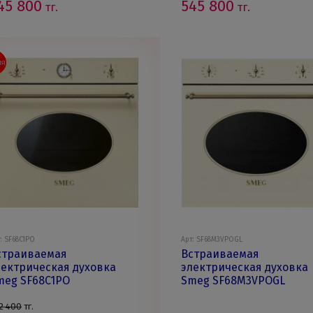
45 800
545 800
тг.
тг.
ИЯ
: SF68C1PO
Арт: SF68M3VPOGL
страиваемая
Встраиваемая
лектрическая духовка
электрическая духовка
meg SF68C1PO
Smeg SF68M3VPOGL
2 400
тг.