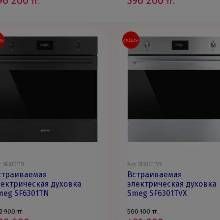
96 200
396 200
тг.
тг.
ИЯ
АКЦИЯ
: SF6301TN
Арт: SF6301TVX
страиваемая
Встраиваемая
лектрическая духовка
электрическая духовка
meg SF6301TN
Smeg SF6301TVX
2 900
тг.
500 100
тг.