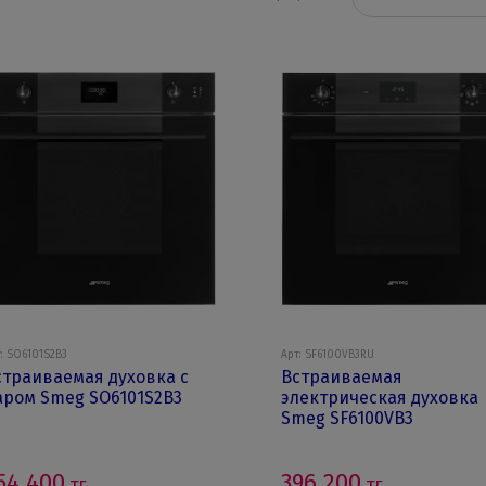
: SO6101S2B3
Арт: SF6100VB3RU
страиваемая духовка с
Встраиваемая
аром Smeg SO6101S2B3
электрическая духовка
Smeg SF6100VB3
54 400
396 200
тг.
тг.