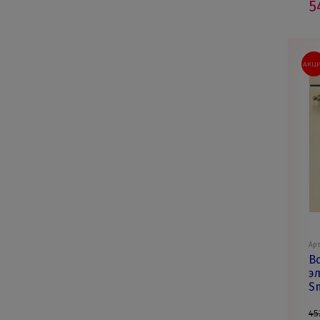
5
АКЦ
Арт
В
э
S
45