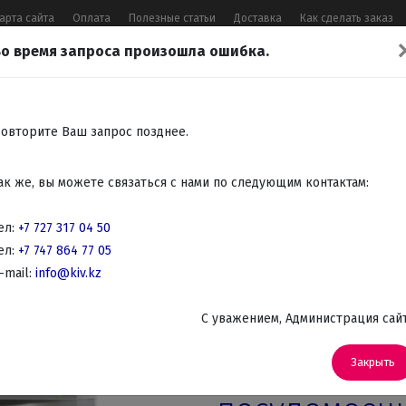
арта сайта
Оплата
Полезные статьи
Доставка
Как сделать заказ
о время запроса произошла ошибка.
17 04 50
,
+7 747 864 77 05
,
Заказать 
Все контакты
овторите Ваш запрос позднее.
Встраиваемая
Крупно
Мелко
Красота,
Аудио
ак же, вы можете связаться с нами по следующим контактам:
бытовая
бытовая
бытовая
здоровье
Телев
техника
техника
техника
DVD
ел:
+7 727 317 04 50
ел:
+7 747 864 77 05
оечные машины
-mail:
info@kiv.kz
Посудомоечные машины полноразмерные на 60см
C уважением, Администрация сай
Артикул: DFN-1535S
Отдельност
Закрыть