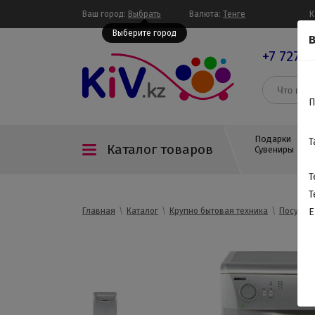
Ваш город:
Выбрать
Валюта:
Тенге
К
Выберите город
В
+7 727 3
П
Подарки
Т
Каталог товаров
Сувениры
Т
Т
Главная
Каталог
Крупно бытовая техника
Посудом
E