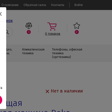
О компании
Обратная связь
Контакты
Войти
✕
звонок
0
0
0
товаров
, Видео,
Климатическая
Телефоны, офисная
изоры,
техника
техника
(оргтехника)
та
Нет в наличии
оящая