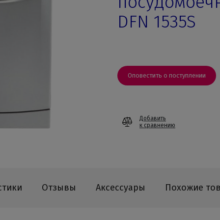
посудомоеч
DFN 1535S
Оповестить о поступлении
Добавить
к сравнению
стики
Отзывы
Аксессуары
Похожие то