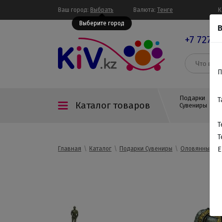
Ваш город:
Выбрать
Валюта:
Тенге
К
Выберите город
В
+7 727 3
П
Подарки
Т
Каталог товаров
Сувениры
Т
Т
Главная
Каталог
Подарки Сувениры
Оловянные со
E