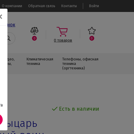
О компании
Обратная связь
Контакты
Войти
✕
звонок
0
0
0
товаров
, Видео,
Климатическая
Телефоны, офисная
изоры,
техника
техника
(оргтехника)
та
Есть в наличии
рыцарь