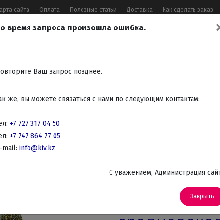
арта сайта
Оплата
Полезные статьи
Доставка
Как сделать заказ
о время запроса произошла ошибка.
17 04 50
,
+7 747 864 77 05
,
Заказать 
Все контакты
овторите Ваш запрос позднее.
Встраиваемая
Крупно
Мелко
Красота,
Аудио
ак же, вы можете связаться с нами по следующим контактам:
бытовая
бытовая
бытовая
здоровье
Телев
техника
техника
техника
DVD
ел:
+7 727 317 04 50
ел:
+7 747 864 77 05
лдатики
-mail:
info@kiv.kz
C уважением, Администрация сай
Артикул: AT08498A2
Оловянный 
Закрыть