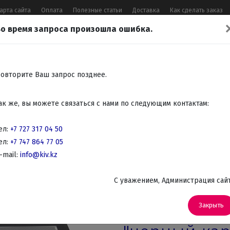
арта сайта
Оплата
Полезные статьи
Доставка
Как сделать заказ
о время запроса произошла ошибка.
17 04 50
,
+7 747 864 77 05
,
Заказать 
Все контакты
овторите Ваш запрос позднее.
Встраиваемая
Крупно
Мелко
Красота,
Аудио
ак же, вы можете связаться с нами по следующим контактам:
бытовая
бытовая
бытовая
здоровье
Телев
техника
техника
техника
DVD
ел:
+7 727 317 04 50
ел:
+7 747 864 77 05
гры, Офисные игры
-mail:
info@kiv.kz
Нарды
C уважением, Администрация сай
Артикул: 2600128
Оригинальн
Закрыть