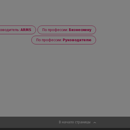
зводитель:
ARMS
По профессии:
Бизнесмену
По профессии:
Руководителю
В начало страницы