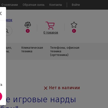
О компании
Обратная связь
Контакты
Войти
✕
звонок
0
0
0
товаров
, Видео,
Климатическая
Телефоны, офисная
изоры,
техника
техника
(оргтехника)
та
Нет в наличии
ые игровые нарды