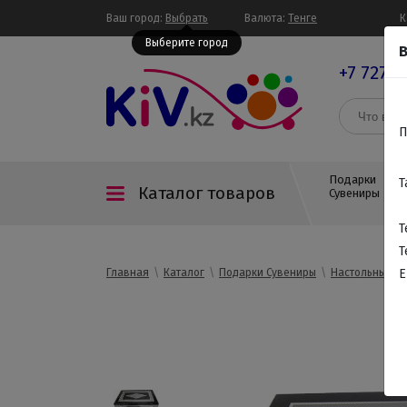
Ваш город:
Выбрать
Валюта:
Тенге
К
Выберите город
В
+7 727 3
П
Подарки
Т
Каталог товаров
Сувениры
Т
Т
Главная
Каталог
Подарки Сувениры
Настольные и
E