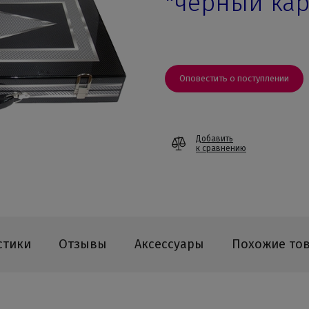
"черный ка
Оповестить о поступлении
Добавить
к сравнению
стики
Отзывы
Аксессуары
Похожие то