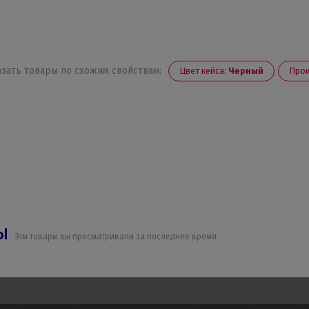
зать товары по схожим свойствам:
Цвет кейса:
Черный
Прои
ры
Эти товары вы просматривали за последнее время