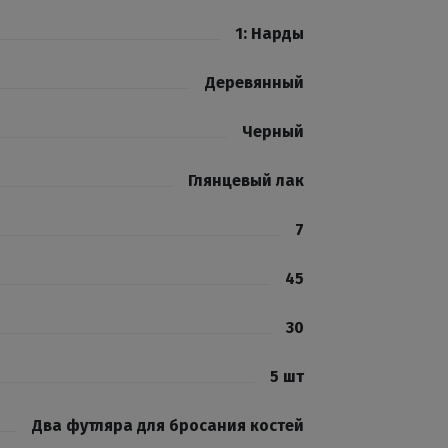
1: Нарды
Деревянный
Черный
Глянцевый лак
7
45
30
5 шт
Два футляра для бросания костей