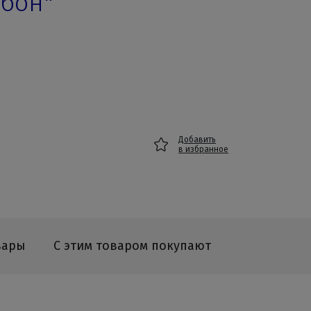
рбон"
Добавить
в избранное
вары
С этим товаром покупают