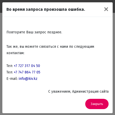
✕
Во время запроса произошла ошибка.
лавная
Каталог
Крупно бытовая техника
Стиральные машины
Фильтр товаров
Midea Стиральные машины
Повторите Ваш запрос позднее.
Так же, вы можете связаться с нами по следующим
контактам:
По названию
Фильтр
По данным критериям товаров не найдено.
Тел:
+7 727 317 04 50
Измените критерии фильтра.
Тел:
+7 747 864 77 05
E-mail:
info@kiv.kz
C уважением, Администрация сайта
Закрыть