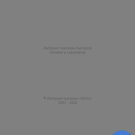
Интернет-магазин бытовой
техники и сувениров
+7 727 317 04 50
+7 747 864 77 05
Все контакты
© Интернет магазин «KIV.kz»
2002 - 2026
Вся информация на сайте kiv.kz носит исключительно
справочный характер и не является публичной
офертой. Производители бытовой техники оставляют