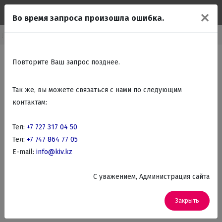
✕
Во время запроса произошла ошибка.
ы
Настольные игры, Офисные игры
Игровые наборы все в одном
Повторите Ваш запрос позднее.
Так же, вы можете связаться с нами по следующим
контактам:
Тел:
+7 727 317 04 50
Тел:
+7 747 864 77 05
E-mail:
info@kiv.kz
C уважением, Администрация сайта
Закрыть