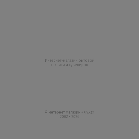
Интернет-магазин бытовой
техники и сувениров
+7 727 317 04 50
+7 747 864 77 05
Все контакты
© Интернет магазин «KIV.kz»
2002 - 2026
Вся информация на сайте kiv.kz носит исключительно