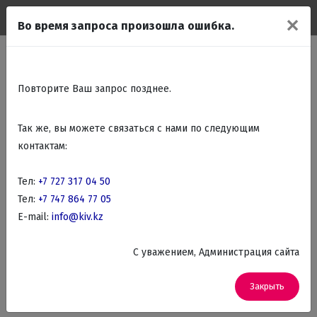
✕
Во время запроса произошла ошибка.
ая
Каталог
Крупно бытовая техника
Посудомоечные машины
Фильтр товаров
Hotpoint-Ariston
Повторите Ваш запрос позднее.
посудомоечные машины
Так же, вы можете связаться с нами по следующим
контактам:
По названию
Фильтр
Тел:
+7 727 317 04 50
Тел:
+7 747 864 77 05
По данным критериям товаров не найдено.
E-mail:
info@kiv.kz
Измените критерии фильтра.
C уважением, Администрация сайта
Закрыть