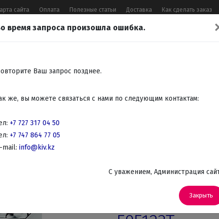
арта сайта
Оплата
Полезные статьи
Доставка
Как сделать заказ
о время запроса произошла ошибка.
17 04 50
,
+7 747 864 77 05
,
Заказать 
Все контакты
овторите Ваш запрос позднее.
Встраиваемая
Крупно
Мелко
Красота,
Аудио
ак же, вы можете связаться с нами по следующим контактам:
бытовая
бытовая
бытовая
здоровье
Телев
техника
техника
техника
DVD
ел:
+7 727 317 04 50
ел:
+7 747 864 77 05
е плиты
-mail:
info@kiv.kz
Газовые плиты
C уважением, Администрация сай
Артикул: HGV 595123T
Плита газов
Закрыть