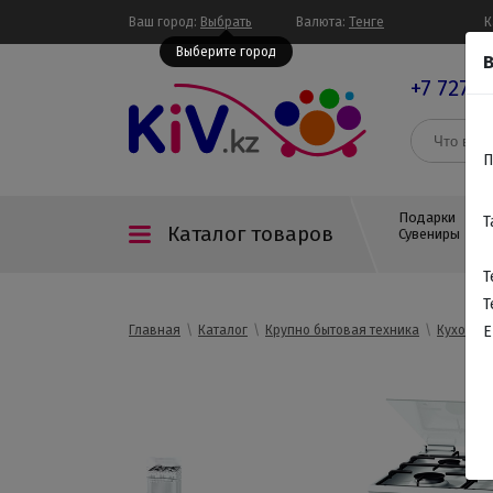
Ваш город:
Выбрать
Валюта:
Тенге
К
Выберите город
В
+7 727 3
П
Подарки
Т
Каталог товаров
Сувениры
Т
Т
Главная
Каталог
Крупно бытовая техника
Кухонны
E