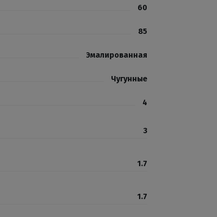
60
85
Эмалированная
Чугунные
4
3
1.7
1.7