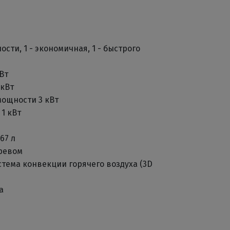
сти, 1 - экономичная, 1 - быстрого
Вт
 кВт
ощности 3 кВт
1 кВт
67 л
гревом
стема конвекции горячего воздуха (3D
а