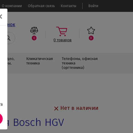
О компании
Обратная связь
Контакты
Войти
✕
звонок
0
0
0
товаров
, Видео,
Климатическая
Телефоны, офисная
изоры,
техника
техника
(оргтехника)
та
Нет в наличии
ая Bosch HGV