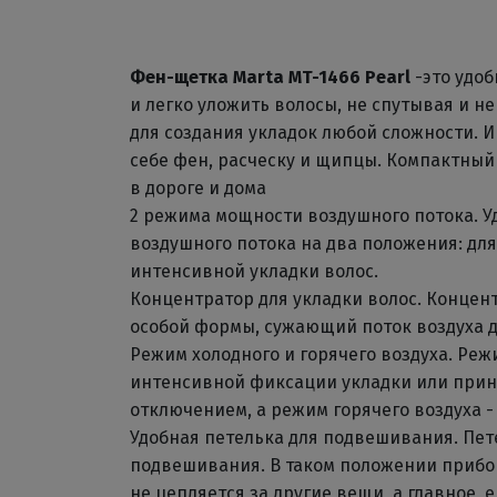
Фен-щетка Marta MT-1466 Pearl
-это удо
и легко уложить волосы, не спутывая и н
для создания укладок любой сложности.
себе фен, расческу и щипцы. Компактн
в дороге и дома
2 режима мощности воздушного потока. 
воздушного потока на два положения: дл
интенсивной укладки волос.
Концентратор для укладки волос. Концен
особой формы, сужающий поток воздуха д
Режим холодного и горячего воздуха. Реж
интенсивной фиксации укладки или прин
отключением, а режим горячего воздуха -
Удобная петелька для подвешивания. Пет
подвешивания. В таком положении прибор
не цепляется за другие вещи, а главное, е