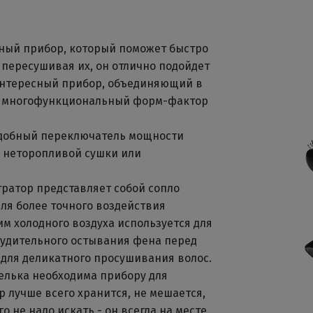
бный прибор, который поможет быстро
е пересушивая их, он отлично подойдет
 Интересный прибор, объединяющий в
ый многофункциональный форм-фактор
Удобный переключатель мощности
я неторопливой сушки или
тратор представляет собой сопло
ля более точного воздействия
им холодного воздуха используется для
удительного остывания фена перед
 для деликатного просушивания волос.
елька необходима прибору для
 лучше всего хранится, не мешается,
го не надо искать - он всегда на месте.