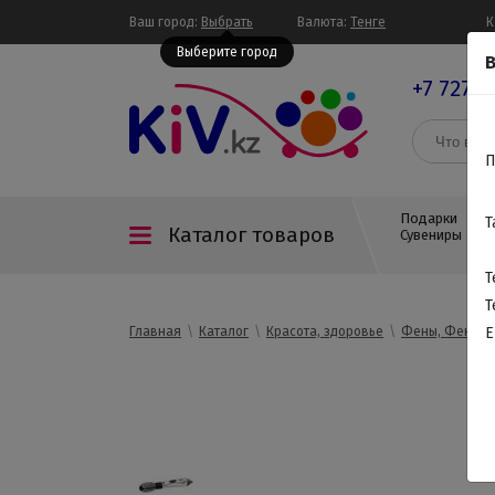
Ваш город:
Выбрать
Валюта:
Тенге
К
Выберите город
В
+7 727 3
П
Подарки
Т
Каталог товаров
Сувениры
Т
Т
Главная
Каталог
Красота, здоровье
Фены, Фен-ще
E