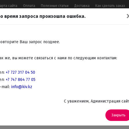
арта сайта
Оплата
Полезные статьи
Доставка
Как сделать заказ
о время запроса произошла ошибка.
17 04 50
,
+7 747 864 77 05
,
Заказать 
Все контакты
овторите Ваш запрос позднее.
Встраиваемая
Крупно
Мелко
Красота,
Аудио
ак же, вы можете связаться с нами по следующим контактам:
бытовая
бытовая
бытовая
здоровье
Телев
техника
техника
техника
DVD
ел:
+7 727 317 04 50
ел:
+7 747 864 77 05
тки
-mail:
info@kiv.kz
C уважением, Администрация сай
Артикул: MT-1466 Pearl
Фен-щетка M
Закрыть