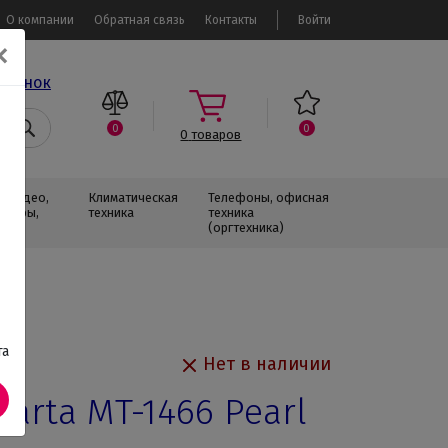
О компании
Обратная связь
Контакты
Войти
✕
звонок
0
0
0
товаров
, Видео,
Климатическая
Телефоны, офисная
изоры,
техника
техника
(оргтехника)
та
Нет в наличии
arta MT-1466 Pearl