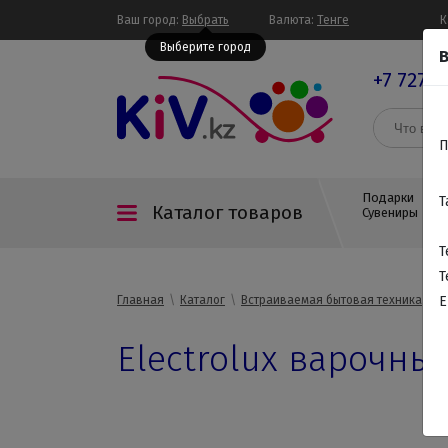
Ваш город:
Выбрать
Валюта:
Тенге
К
Выберите город
В
+7 727 3
П
Подарки
Т
Каталог товаров
Сувениры
Т
Т
Главная
Каталог
Встраиваемая бытовая техника
В
E
Electrolux варочны