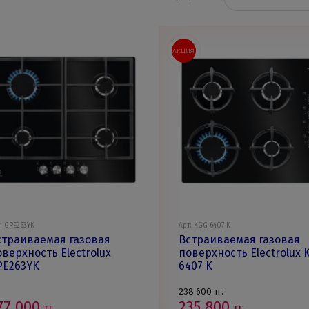
АКЦИЯ
: GPE263YK
Арт: KGG 6407 K
страиваемая газовая
Встраиваемая газовая
оверхность Electrolux
поверхность Electrolux 
PE263YK
6407 K
238 600
тг.
77 000
235 800
тг.
тг.