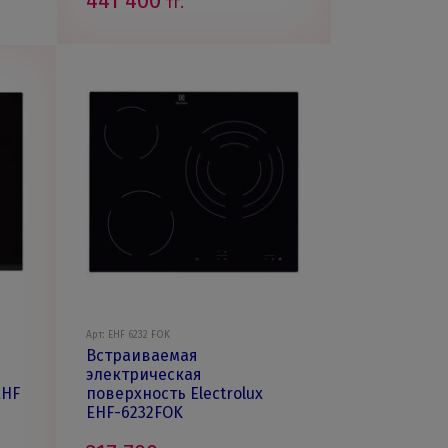
441 400
тг.
Арт: EHF 6232 FOK
Встраиваемая
электрическая
EHF
поверхность Electrolux
EHF-6232FOK