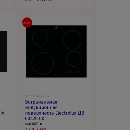
АКЦИЯ
Арт: LIB 60420 CK
Встраиваемая
индукционная
IV
поверхность Electrolux LIB
60420 CK
446 600
тг.