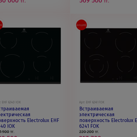
80 000
569 500
тг.
тг.
ИЯ
АКЦИЯ
: EHF 6240 IOK
Арт: EHF 6241 FOK
страиваемая
Встраиваемая
лектрическая
электрическая
оверхность Electrolux EHF
поверхность Electrolux 
240 IOK
6241 FOK
1 900
тг.
220 200
тг.