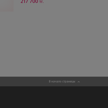
217 700
тг.
В начало страницы