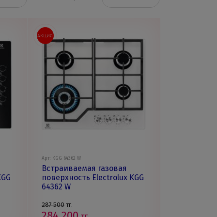
АКЦИЯ
Арт: KGG 64362 W
Встраиваемая газовая
KGG
поверхность Electrolux KGG
64362 W
287 500
тг.
284 200
тг.