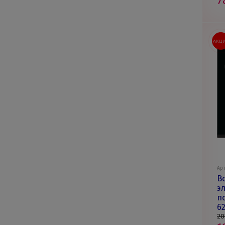
7
АКЦ
Арт
В
э
п
6
20