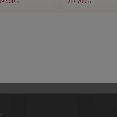
99 500
217 700
тг.
тг.
ой