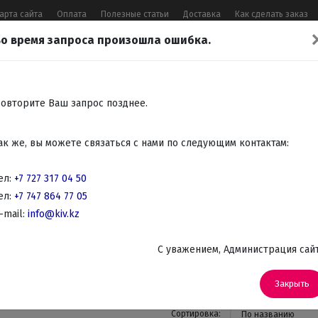
арта сайта
Оплата
Полезные статьи
Доставка
Как сделать заказ
о время запроса произошла ошибка.
17 04 50
,
+7 747 864 77 05
,
Заказать 
Все контакты
овторите Ваш запрос позднее.
Встраиваемая
Крупно
Мелко
Красота,
Аудио
ак же, вы можете связаться с нами по следующим контактам:
бытовая
бытовая
бытовая
здоровье
Телев
техника
техника
техника
DVD
ел:
+7 727 317 04 50
ел:
+7 747 864 77 05
страиваемые поверхности
-mail:
info@kiv.kz
е поверхности
C уважением, Администрация сай
(9)
Закрыть
Сортировка:
По названию