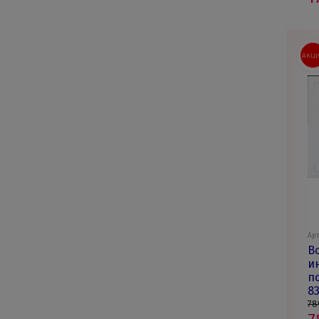
АКЦ
Арт
В
и
по
8
78