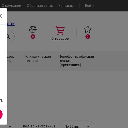
О компании
Обратная связь
Контакты
Войти
✕
звонок
0
0
0
товаров
, Видео,
Климатическая
Телефоны, офисная
изоры,
техника
техника
(оргтехника)
та
Кол-во на странице:
По 20 шт.