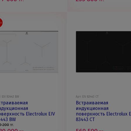
ИЯ
: EIV 83443 BW
Арт: EIV 83443 CT
страиваемая
Встраиваемая
ндукционная
индукционная
верхность Electrolux EIV
поверхность Electrolux E
3443 BW
83443 CT
9 200
тг.