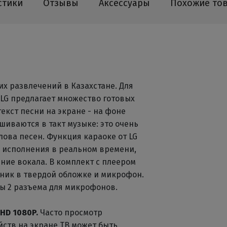
стики
Отзывы
Аксессуары
Похожие то
х развлечений в Казахстане. Для
LG предлагает множество готовых
екст песни на экране - на фоне
шиваются в такт музыке: это очень
лова песен. Функция караоке от LG
а исполнения в реальном времени,
ние вокала. В комплект с плеером
нник в твердой обложке и микрофон.
ы 2 разъема для микрофонов.
HD 1080P.
Часто просмотр
ойств на экране ТВ может быть