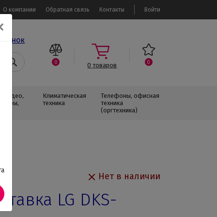
О компании
Обратная связь
Контакты
Войти
✕
звонок
0
0
0
товаров
, Видео,
Климатическая
Телефоны, офисная
изоры,
техника
техника
(оргтехника)
та
Нет в наличии
ставка LG DKS-