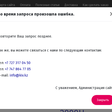
арта сайта
Оплата
Полезные статьи
Доставка
Как сделать заказ
о время запроса произошла ошибка.
17 04 50
,
+7 747 864 77 05
,
Заказать 
Все контакты
овторите Ваш запрос позднее.
Встраиваемая
Крупно
Мелко
Красота,
Аудио
ак же, вы можете связаться с нами по следующим контактам:
бытовая
бытовая
бытовая
здоровье
Телев
техника
техника
техника
DVD
ел:
+7 727 317 04 50
ел:
+7 747 864 77 05
VD и Blu-Ray проигрыватели
-mail:
info@kiv.kz
C уважением, Администрация сай
Артикул: DKS-2000H
Караоке при
Закрыть