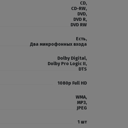
CD
,
CD-RW
,
DVD
,
DVD R
,
DVD RW
Есть
,
Два микрофонных входа
Dolby Digital
,
Dolby Pro Logic II
,
DTS
1080p Full HD
WMA
,
MP3
,
JPEG
1 шт