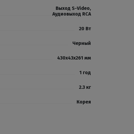
Выход S-Video
,
Аудиовыход RCA
20 Вт
Черный
430x43x261 мм
1 год
2.3 кг
Корея