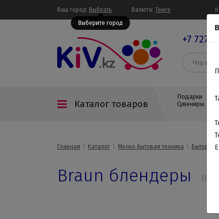
Ваш город:
Выбрать
Валюта:
Тенге
К
Выберите город
В
+7 727 3
П
Подарки
Т
Каталог товаров
Сувениры
Т
Т
Главная
Каталог
Мелко бытовая техника
Бытовая т
E
Braun блендеры
(0)