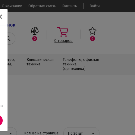
О компании
Обратная связь
Контакты
Войти
✕
звонок
0
0
0
товаров
, Видео,
Климатическая
Телефоны, офисная
изоры,
техника
техника
(оргтехника)
та
Кол-во на странице:
По 20 шт.