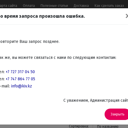
арта сайта
Оплата
Полезные статьи
Доставка
Как сделать заказ
о время запроса произошла ошибка.
17 04 50
,
+7 747 864 77 05
,
Заказать 
Все контакты
овторите Ваш запрос позднее.
Встраиваемая
Крупно
Мелко
Красота,
Аудио
ак же, вы можете связаться с нами по следующим контактам:
бытовая
бытовая
бытовая
здоровье
Телев
техника
техника
техника
DVD
ел:
+7 727 317 04 50
ел:
+7 747 864 77 05
ехника для кухни
-mail:
info@kiv.kz
Блендеры
C уважением, Администрация сай
Закрыть
Сортировка:
По названию