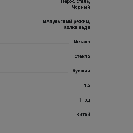
Нерж. сталь
,
Черный
Импульсный режим
,
Колка льда
Металл
Стекло
Кувшин
1.5
1 год
Китай