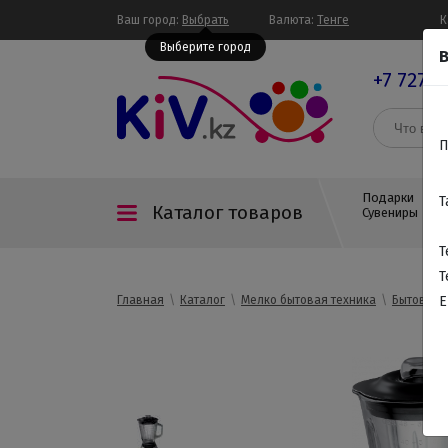
Ваш город:
Выбрать
Валюта:
Тенге
К
Выберите город
В
+7 727 3
П
Подарки
Т
Каталог товаров
Сувениры
Т
Т
Главная
Каталог
Мелко бытовая техника
Бытовая т
E