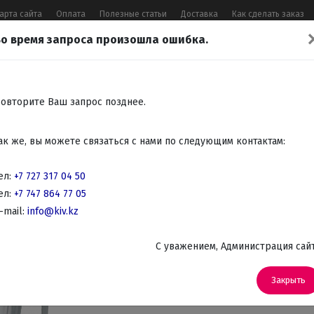
арта сайта
Оплата
Полезные статьи
Доставка
Как сделать заказ
о время запроса произошла ошибка.
17 04 50
,
+7 747 864 77 05
,
Заказать 
Все контакты
овторите Ваш запрос позднее.
Встраиваемая
Крупно
Мелко
Красота,
Аудио
ак же, вы можете связаться с нами по следующим контактам:
бытовая
бытовая
бытовая
здоровье
Телев
техника
техника
техника
DVD
ел:
+7 727 317 04 50
ел:
+7 747 864 77 05
ехника для кухни
-mail:
info@kiv.kz
Блендеры
C уважением, Администрация сай
Артикул: SBL 4371
Блендер Sen
Закрыть