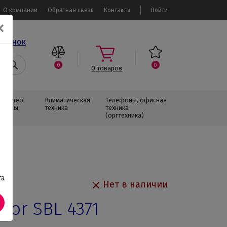
О компании
Обратная связь
Контакты
Войти
✕
звонок
0
0
0
товаров
, Видео,
Климатическая
Телефоны, офисная
изоры,
техника
техника
(оргтехника)
та
Нет в наличии
cor SBL 4371