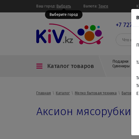
Ваш город:
Выбрать
Валюта:
Тенге
К
Выберите город
В
+7 727 3
П
Подарки
Т
Каталог товаров
Сувениры
Т
Т
Главная
Каталог
Мелко бытовая техника
Бытовая т
E
Аксион мясорубки