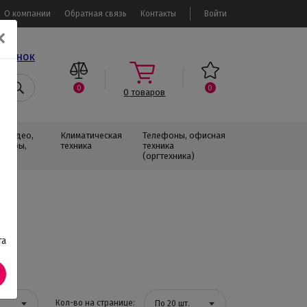
О компании
Обратная связь
Контакты
Войти
✕
звонок
0
0
0
товаров
, Видео,
Климатическая
Телефоны, офисная
изоры,
техника
техника
(оргтехника)
та
Кол-во на странице:
По 20 шт.