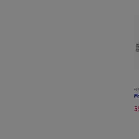
Арт
М
5