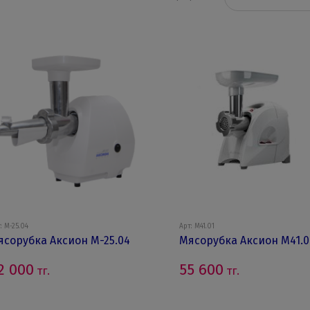
: M-25.04
Арт: M41.01
ясорубка Аксион M-25.04
Мясорубка Аксион M41.0
2 000
55 600
тг.
тг.