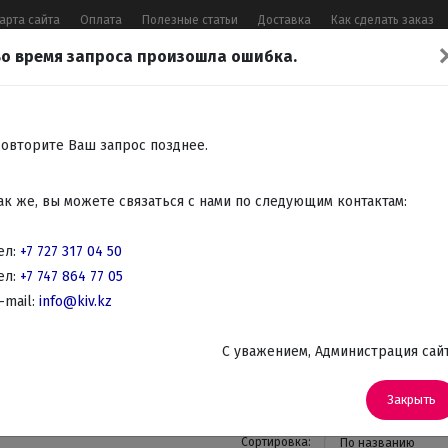
арта сайта
Оплата
Полезные статьи
Доставка
Как сделать заказ
о время запроса произошла ошибка.
17 04 50
,
+7 747 864 77 05
,
Заказать 
Все контакты
овторите Ваш запрос позднее.
Встраиваемая
Крупно
Мелко
Красота,
Аудио
ак же, вы можете связаться с нами по следующим контактам:
бытовая
бытовая
бытовая
здоровье
Телев
техника
техника
техника
DVD
ел:
+7 727 317 04 50
ел:
+7 747 864 77 05
ехника для кухни
-mail:
info@kiv.kz
Мясорубки
C уважением, Администрация сай
(5)
Закрыть
Сортировка:
По названию