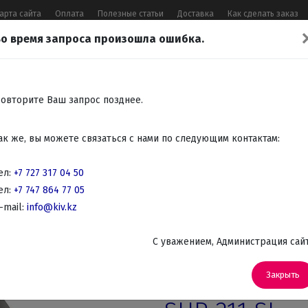
арта сайта
Оплата
Полезные статьи
Доставка
Как сделать заказ
о время запроса произошла ошибка.
17 04 50
,
+7 747 864 77 05
,
Заказать 
Все контакты
овторите Ваш запрос позднее.
Встраиваемая
Крупно
Мелко
Красота,
Аудио
ак же, вы можете связаться с нами по следующим контактам:
бытовая
бытовая
бытовая
здоровье
Телев
техника
техника
техника
DVD
ел:
+7 727 317 04 50
ел:
+7 747 864 77 05
стрижки и Триммеры
-mail:
info@kiv.kz
C уважением, Администрация сай
Артикул: SHP 211 SL
Машинка дл
Закрыть