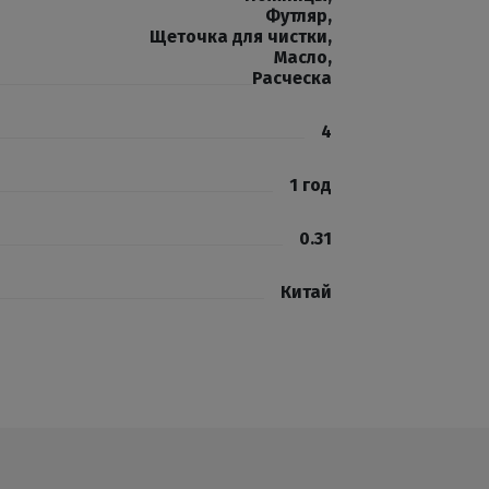
Футляр
,
Щеточка для чистки
,
Масло
,
Расческа
4
1 год
0.31
Китай