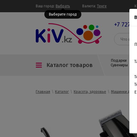
Ваш город:
Выбрать
Валюта:
Тенге
К
Выберите город
В
+7 727 3
П
Подарки
Т
Каталог товаров
Сувениры
Т
Т
Главная
Каталог
Красота, здоровье
Машинки для 
E