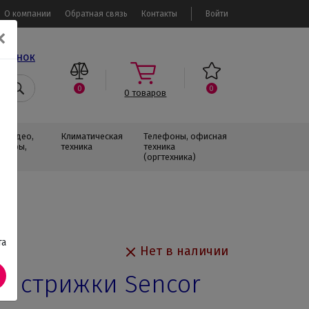
О компании
Обратная связь
Контакты
Войти
✕
звонок
0
0
0
товаров
, Видео,
Климатическая
Телефоны, офисная
изоры,
техника
техника
(оргтехника)
та
Нет в наличии
я стрижки Sencor