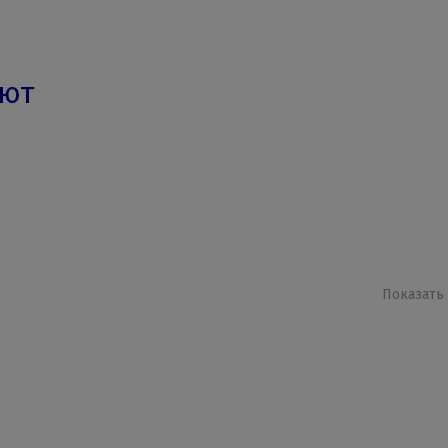
ают
Показать